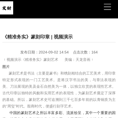
《精准务实》篆刻印章 | 视频演示
发布日期：2024-09-02 14:54 点击次数：164
↑ 视频演示《精准务实》篆刻艺术 美编：天龙音画 ↑
图片
篆刻艺术是书法（主要是篆书）和镌刻相结合的工艺美术，用印章
特定形式表现的一门工艺美术。是将汉字书法的美，与章法表现的
美、刀法展现的美及金石自然美为一体，以独立欣赏的表现性艺术。
古代印章以独特的风貌和实用艺术的表现性，为篆刻艺术奠定了深厚
的基础。所以，篆刻艺术史可追溯到三千七百多年前的以青铜质为主
的“周玺”时代。殷商时代，便盛行刻字艺术。
中国的篆刻艺术之所以丰富多彩、流派纷呈，其中一个重要的因